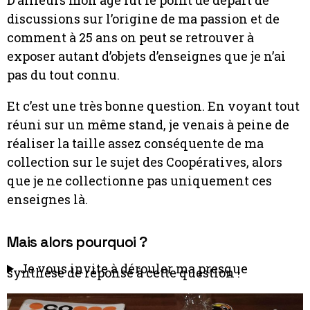
discussions sur l’origine de ma passion et de
comment à 25 ans on peut se retrouver à
exposer autant d’objets d’enseignes que je n’ai
pas du tout connu.
Et c’est une très bonne question. En voyant tout
réuni sur un même stand, je venais à peine de
réaliser la taille assez conséquente de ma
collection sur le sujet des Coopératives, alors
que je ne collectionne pas uniquement ces
enseignes là.
Mais alors pourquoi ?
Je vous invite à dérouler ma presque
synthèse de réponse à cette question !